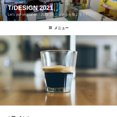
コ
T/DESIGN 2021
ン
Let’s put original on！2021（オリジナルを着よう！）
テ
ン
ツ
メニュー
へ
ス
キ
ッ
プ